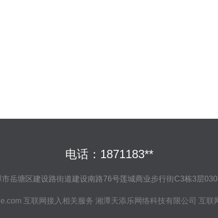
电话：1871183**
市岳塘区建设路街道建设南路76号莲城商业步行街C3栋3层0303
le.com
互联网接入相关服务
湘潭天添乐网络科技有限公司
互联