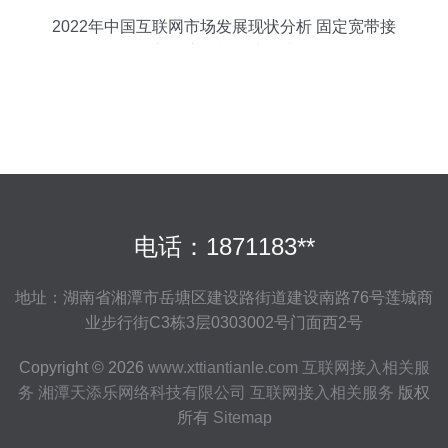
2022年中国互联网市场发展现状分析 固定宽带接
入用户规模持续提升
电话：1871183**
地址：湖南省湘潭市岳塘区建设路街道建设南路76号莲城商
业步行街C3栋3层0303002号门面西2号
Copyright © 2026
www.xttiantianle.com
互联网接入相关服
务
湘潭天添乐网络科技有限公司
互联网接入相关服务
版权
所有
Sitemap