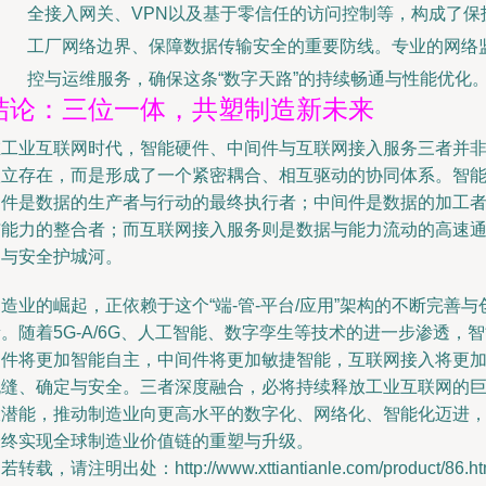
全接入网关、VPN以及基于零信任的访问控制等，构成了保
工厂网络边界、保障数据传输安全的重要防线。专业的网络
控与运维服务，确保这条“数字天路”的持续畅通与性能优化
结论：三位一体，共塑制造新未来
在工业互联网时代，智能硬件、中间件与互联网接入服务三者并
孤立存在，而是形成了一个紧密耦合、相互驱动的协同体系。智
硬件是数据的生产者与行动的最终执行者；中间件是数据的加工
与能力的整合者；而互联网接入服务则是数据与能力流动的高速
道与安全护城河。
造业的崛起，正依赖于这个“端-管-平台/应用”架构的不断完善与
。随着5G-A/6G、人工智能、数字孪生等技术的进一步渗透，
硬件将更加智能自主，中间件将更加敏捷智能，互联网接入将更
无缝、确定与安全。三者深度融合，必将持续释放工业互联网的
大潜能，推动制造业向更高水平的数字化、网络化、智能化迈进
最终实现全球制造业价值链的重塑与升级。
若转载，请注明出处：http://www.xttiantianle.com/product/86.ht